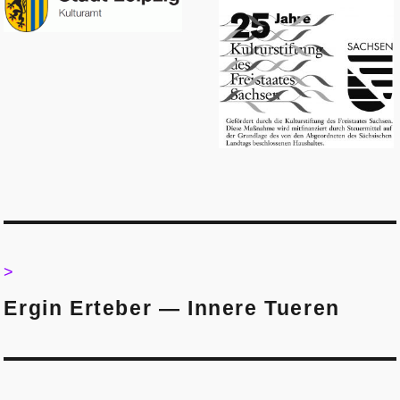
Post
navigation
>
>
Ergin Erteber — Innere Tueren