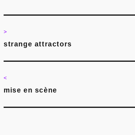
Post
navigation
>
>
strange attractors
<
<
mise en scène