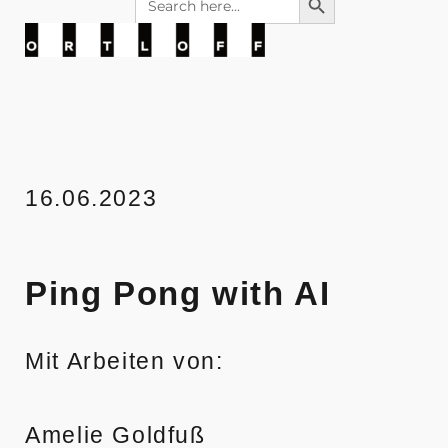
for:
wir belohnen sie
Kunstraum Ortloff
16.06.2023
Ping Pong with AI
Mit Arbeiten von:
Amelie Goldfuß