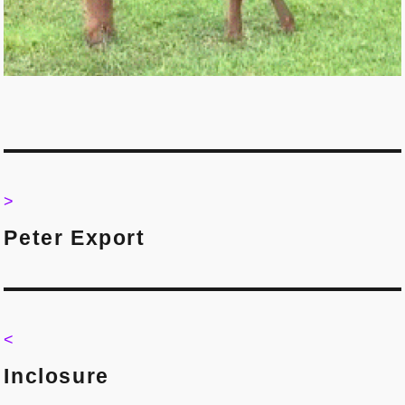
Post
navigation
>
>
Peter Export
<
<
Inclosure