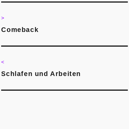
Post
navigation
>
>
Comeback
<
<
Schlafen und Arbeiten