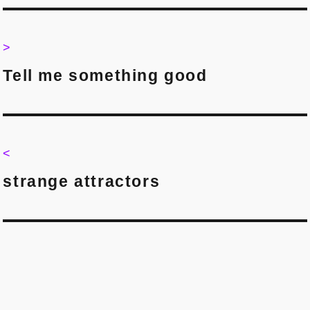
Post
navigation
>
>
Tell me something good
<
<
strange attractors